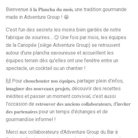
Bienvenue à 𝐥𝐚 𝐏𝐥𝐚𝐧𝐜𝐡𝐚 𝐝𝐮 𝐦𝐨𝐢𝐬, une tradition gourmande
made in Adventure Group ! 😁
C'est l'un des secrets les moins bien gardés de notre
fabrique de sourires… 😉 Une fois par mois, les équipes
de la Canopée (siège Adventure Group) se retrouvent
autour d'une plancha savoureuse et accueillent les
équipes terrain dès qu'elles ont une fenêtre entre un
spectacle, un cocktail ou un chantier !
🙌 Pour 𝐜𝐡𝐨𝐮𝐜𝐡𝐨𝐮𝐭𝐞𝐫 𝐧𝐨𝐬 𝐞́𝐪𝐮𝐢𝐩𝐞𝐬, partager plein d'infos,
𝐢𝐦𝐚𝐠𝐢𝐧𝐞𝐫 𝐝𝐞𝐬 𝐧𝐨𝐮𝐯𝐞𝐚𝐮𝐱 𝐩𝐫𝐨𝐣𝐞𝐭𝐬, découvrir des recettes
inédites et passer un moment convivial, c'est aussi
l'occasion de 𝐫𝐞𝐭𝐫𝐨𝐮𝐯𝐞𝐫 𝐝𝐞𝐬 𝐚𝐧𝐜𝐢𝐞𝐧𝐬 𝐜𝐨𝐥𝐥𝐚𝐛𝐨𝐫𝐚𝐭𝐞𝐮𝐫𝐬, d'𝐢𝐧𝐯𝐢𝐭𝐞𝐫
𝐝𝐞𝐬 𝐩𝐚𝐫𝐭𝐞𝐧𝐚𝐢𝐫𝐞𝐬 pour un temps d'échanges et de
gourmandise informel !
Merci aux collaborateurs d'Adventure Group du Bar à