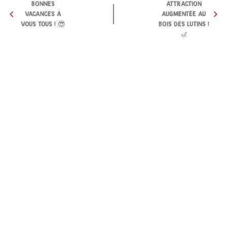
BONNES
ATTRACTION
chevron_left
chevron_right
VACANCES À
AUGMENTÉE AU
VOUS TOUS ! 😎
BOIS DES LUTINS !
🎢
Nous contacter
Rejoignez-nous
Linkedin