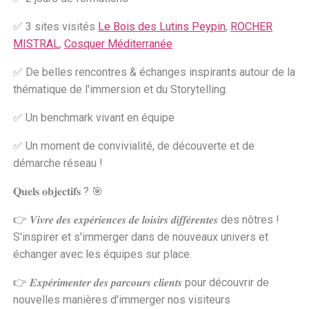
✅ 3 sites visités
Le Bois des Lutins Peypin
,
ROCHER
MISTRAL
,
Cosquer Méditerranée
✅ De belles rencontres & échanges inspirants autour de la
thématique de l'immersion et du Storytelling.
✅ Un benchmark vivant en équipe
✅ Un moment de convivialité, de découverte et de
démarche réseau !
𝐐𝐮𝐞𝐥𝐬 𝐨𝐛𝐣𝐞𝐜𝐭𝐢𝐟𝐬 ? 🎯
👉 𝑽𝒊𝒗𝒓𝒆 𝒅𝒆𝒔 𝒆𝒙𝒑𝒆́𝒓𝒊𝒆𝒏𝒄𝒆𝒔 𝒅𝒆 𝒍𝒐𝒊𝒔𝒊𝒓𝒔 𝒅𝒊𝒇𝒇𝒆́𝒓𝒆𝒏𝒕𝒆𝒔 des nôtres !
S'inspirer et s'immerger dans de nouveaux univers et
échanger avec les équipes sur place.
👉 𝑬𝒙𝒑𝒆́𝒓𝒊𝒎𝒆𝒏𝒕𝒆𝒓 𝒅𝒆𝒔 𝒑𝒂𝒓𝒄𝒐𝒖𝒓𝒔 𝒄𝒍𝒊𝒆𝒏𝒕𝒔 pour découvrir de
nouvelles manières d'immerger nos visiteurs