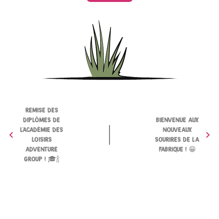
REMISE DES
DIPLÔMES DE
BIENVENUE AUX
L'ACADÉMIE DES
NOUVEAUX
chevron_left
chevron_right
LOISIRS
SOURIRES DE LA
ADVENTURE
FABRIQUE ! 😁
GROUP ! 🎓🍾