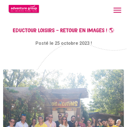
menu
Eductour Loisirs - Retour en images ! 🌎
Posté le 25 octobre 2023 !