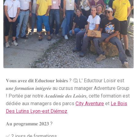
𝐕𝐨𝐮𝐬 𝐚𝐯𝐞𝐳 𝐝𝐢𝐭 𝐄𝐝𝐮𝐜𝐭𝐨𝐮𝐫 𝐥𝐨𝐢𝐬𝐢𝐫𝐬 ? 🤔 L' Eductour Loisir est
𝒖𝒏𝒆 𝒇𝒐𝒓𝒎𝒂𝒕𝒊𝒐𝒏 𝒊𝒏𝒕𝒆́𝒈𝒓𝒆́𝒆 au cursus manager Adventure Group
! Portée par notre 𝑨𝒄𝒂𝒅𝒆́𝒎𝒊𝒆 𝒅𝒆𝒔 𝑳𝒐𝒊𝒔𝒊𝒓𝒔, cette formation est
dédiée aux managers des parcs
City Aventure
et
Le Bois
Des Lutins Lyon-est Diémoz
.
𝐀𝐮 𝐩𝐫𝐨𝐠𝐫𝐚𝐦𝐦𝐞 𝟐𝟎𝟐𝟑 ?
✅ 2 jours de formations