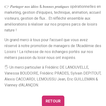
👉 𝑷𝒂𝒓𝒕𝒂𝒈𝒆𝒓 𝒏𝒐𝒔 𝒊𝒅𝒆́𝒆𝒔 & 𝒃𝒐𝒏𝒏𝒆𝒔 𝒑𝒓𝒂𝒕𝒊𝒒𝒖𝒆𝒔 opérationnelles en
marketing, gestion d'équipes, technique, animation, accueil
visiteurs, gestion de flux… Et réfléchir ensemble aux
améliorations à réaliser sur nos propres parcs de loisirs
nature !
Un grand merci à tous pour l'accueil que vous avez
réservé à notre promotion de managers de l'Académie des
Loisirs ! La richesse de nos échanges portés sur nos
métiers passion du loisir nous ont inspirés.
🖐 Un merci particulier à Frédéric DE LANOUVELLE,
Vanessa BOUDOIRE, Frédéric PRADES, Sylvain DEPITOUT,
Alexis CACCIARDI, LEMOUSSU Jean, Eric GUILLEMAN &
Vianney d'ALANÇON.
RETOUR